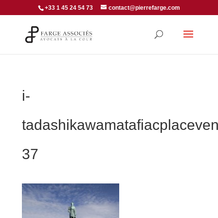
+33 1 45 24 54 73
contact@pierrefarge.com
i-
tadashikawamatafiacplaceve
37